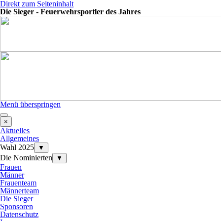
Direkt zum Seiteninhalt
Die Sieger - Feuerwehrsportler des Jahres
Menü überspringen
×
Aktuelles
Allgemeines
Wahl 2025
▼
Die Nominierten
▼
Frauen
Männer
Frauenteam
Männerteam
Die Sieger
Sponsoren
Datenschutz