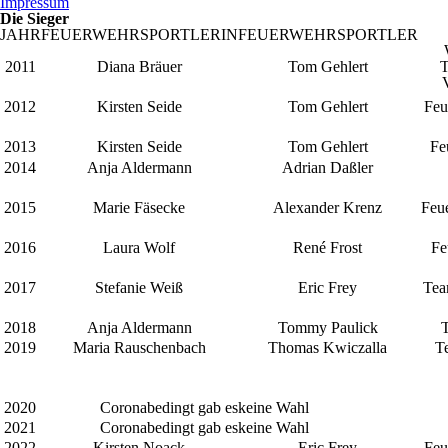
Impressum
Die Sieger
JAHR
FEUERWEHRSPORTLERIN
FEUERWEHRSPORTLER
2011
Diana Bräuer
Tom Gehlert
T
2012
Kirsten Seide
Tom Gehlert
Feu
2013
Kirsten Seide
Tom Gehlert
Fe
2014
Anja Aldermann
Adrian Daßler
2015
Marie Fäsecke
Alexander Krenz
Feu
2016
Laura Wolf
René Frost
Fe
2017
Stefanie Weiß
Eric Frey
Tea
2018
Anja Aldermann
Tommy Paulick
2019
Maria Rauschenbach
Thomas Kwiczalla
T
2020
Coronabedingt gab es
keine Wahl
2021
Coronabedingt gab es
keine Wahl
2022
Kirsten Noack
Eric Frey
Feu